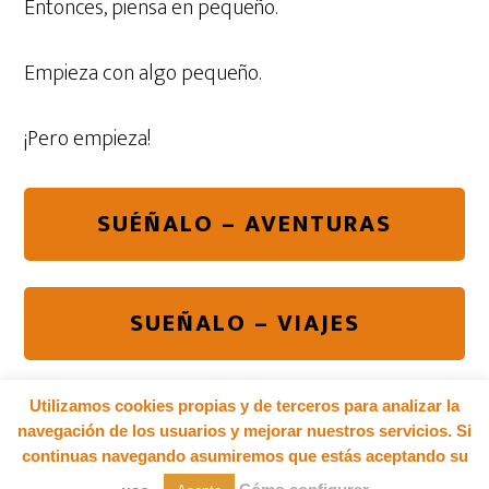
Entonces, piensa en pequeño.
Empieza con algo pequeño.
¡Pero empieza!
SUÉÑALO – AVENTURAS
SUEÑALO – VIAJES
Utilizamos cookies propias y de terceros para analizar la
navegación de los usuarios y mejorar nuestros servicios. Si
COPYRIGHT © 2026 ·
MONTAÑEROS VIAJEROS
|
continuas navegando asumiremos que estás aceptando su
PRIVACIDAD |
POLÍTICA DE COOKIES |
AVISO
LEGAL