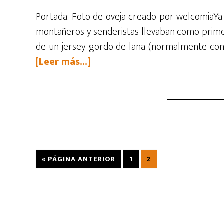
Portada: Foto de oveja creado por welcomiaYa 
montañeros y senderistas llevaban como prime
de un jersey gordo de lana (normalmente con 
acerca
[Leer más...]
de
Cómo
elegir
ropa
térmica:
sintético
IR
IR
IR
«
PÁGINA ANTERIOR
1
2
vs
A
A
A
merino
LA
LA
LA
PÁGINA
PÁGINA
(y
sus