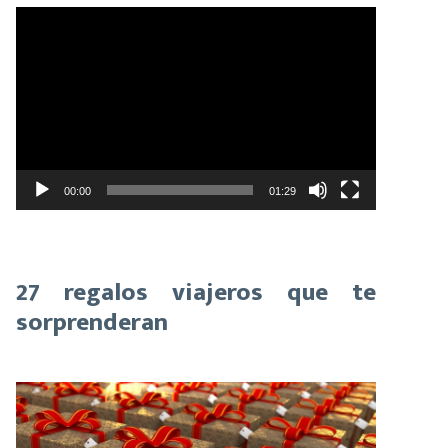
Reproductor
de
vídeo
00:00
01:29
27 regalos viajeros que te
sorprenderan