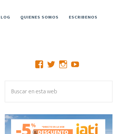
BLOG
QUIENES SOMOS
ESCRIBENOS
Barra
Facebook
Twitter
Instagram
YouTube
lateral
primaria
Buscar
en
esta
web