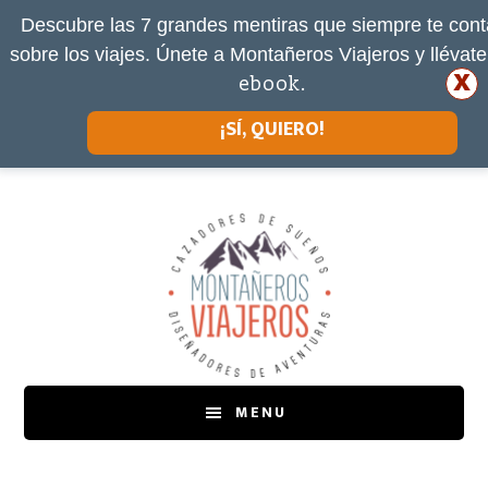
Descubre las 7 grandes mentiras que siempre te cont
sobre los viajes. Únete a Montañeros Viajeros y llévat
x
ebook.
¡SÍ, QUIERO!
Saltar
Saltar
al
a
contenido
la
principal
barra
lateral
principal
MENU