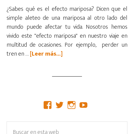
¿Sabes qué es el efecto mariposa? Dicen que el
simple aleteo de una mariposa al otro lado del
mundo puede afectar tu vida. Nosotros hemos
vivido este "efecto mariposa" en nuestro viaje en
multitud de ocasiones. Por ejemplo, perder un
acerca
tren en …
[Leer más...]
de
Experiencia
de
turismo
responsable:
Barra
Facebook
Twitter
Instagram
YouTube
cuidando
lateral
primates
en
primaria
Buscar