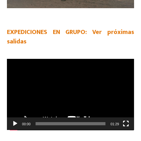
EXPEDICIONES EN GRUPO: Ver próximas
salidas
Reproductor
de
vídeo
00:00
01:29