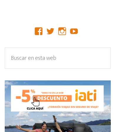
Facebook
Twitter
Instagram
YouTube
Barra
Buscar
lateral
en
primaria
esta
web