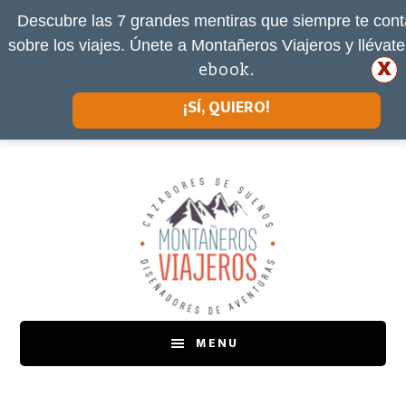
Descubre las 7 grandes mentiras que siempre te cont
sobre los viajes. Únete a Montañeros Viajeros y llévat
x
ebook.
¡SÍ, QUIERO!
Saltar
Saltar
al
a
contenido
la
principal
barra
lateral
principal
MENU