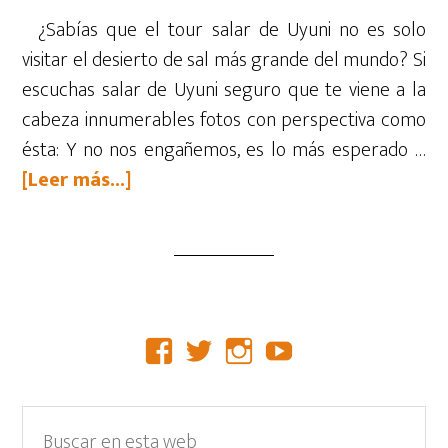
¿Sabías que el tour salar de Uyuni no es solo
visitar el desierto de sal más grande del mundo? Si
escuchas salar de Uyuni seguro que te viene a la
cabeza innumerables fotos con perspectiva como
ésta: Y no nos engañemos, es lo más esperado …
acerca
[Leer más...]
de
Guía
completa
del
tour
Barra
Facebook
Twitter
Instagram
YouTube
Salar
lateral
de
Uyuni:
primaria
Buscar