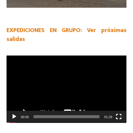
EXPEDICIONES EN GRUPO: Ver próximas
salidas
Reproductor
de
vídeo
00:00
01:29